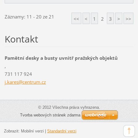
Záznamy: 11 - 20 ze 21
<<
<
1
2
3
>
>>
Kontakt
Pamětní desky a busty uvnitř pražských objektů
,
731 117 924
j.kares@
centrum.
cz
© 2012 Všechna práva vyhrazena.
Tvorba webových stránek zdarma
Zobrazit:
Mobilní verzi
|
Standardní verzi