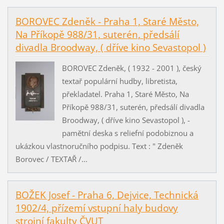
BOROVEC Zdeněk - Praha 1, Staré Město,
Na Příkopě 988/31, suterén, předsálí
divadla Broodway, ( dříve kino Sevastopol )
BOROVEC Zdeněk, ( 1932 - 2001 ), český
textař populární hudby, libretista,
překladatel. Praha 1, Staré Město, Na
Příkopě 988/31, suterén, předsálí divadla
Broodway, ( dříve kino Sevastopol ), -
pamětní deska s reliefní podobiznou a
ukázkou vlastnoručního podpisu. Text : " Zdeněk
Borovec / TEXTAŘ /...
BOŽEK Josef - Praha 6, Dejvice, Technická
1902/4, přízemí vstupní haly budovy
strojní fakulty ČVUT