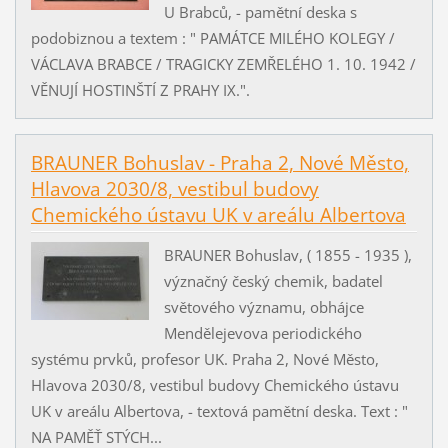
U Brabců, - pamětní deska s
podobiznou a textem : " PAMÁTCE MILÉHO KOLEGY /
VÁCLAVA BRABCE / TRAGICKY ZEMŘELÉHO 1. 10. 1942 /
VĚNUJÍ HOSTINŠTÍ Z PRAHY IX.".
BRAUNER Bohuslav - Praha 2, Nové Město,
Hlavova 2030/8, vestibul budovy
Chemického ústavu UK v areálu Albertova
BRAUNER Bohuslav, ( 1855 - 1935 ),
význačný český chemik, badatel
světového významu, obhájce
Mendělejevova periodického
systému prvků, profesor UK. Praha 2, Nové Město,
Hlavova 2030/8, vestibul budovy Chemického ústavu
UK v areálu Albertova, - textová pamětní deska. Text : "
NA PAMĚŤ STÝCH...