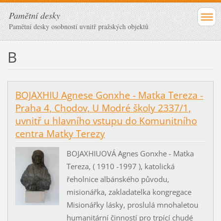
Pamětní desky
Pamětní desky osobností uvnitř pražských objektů
B
BOJAXHIU Agnese Gonxhe - Matka Tereza -
Praha 4, Chodov, U Modré školy 2337/1,
uvnitř u hlavního vstupu do Komunitního
centra Matky Terezy
BOJAXHIUOVÁ Agnes Gonxhe - Matka
Tereza, ( 1910 -1997 ), katolická
řeholnice albánského původu,
misionářka, zakladatelka kongregace
Misionářky lásky, proslulá mnohaletou
humanitární činností pro trpící chudé