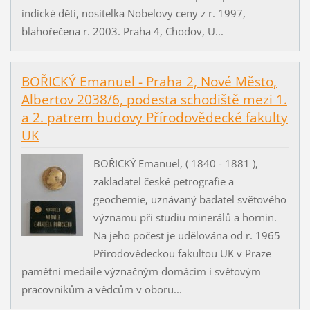
indické děti, nositelka Nobelovy ceny z r. 1997,
blahořečena r. 2003. Praha 4, Chodov, U...
BOŘICKÝ Emanuel - Praha 2, Nové Město,
Albertov 2038/6, podesta schodiště mezi 1.
a 2. patrem budovy Přírodovědecké fakulty
UK
BOŘICKÝ Emanuel, ( 1840 - 1881 ),
zakladatel české petrografie a
geochemie, uznávaný badatel světového
významu při studiu minerálů a hornin.
Na jeho počest je udělována od r. 1965
Přírodovědeckou fakultou UK v Praze
pamětní medaile význačným domácím i světovým
pracovníkům a vědcům v oboru...