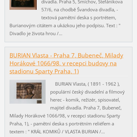
divadla. Praha 5, Smíchov, Štefánikova
57/6, na chodbě Švandova divadla, -
textová pamětní deska s portrétem,
Burianovým citátem a ukázkou jeho podpisu. Text : "
Divadlo je života hrou /...
BURIAN Vlasta - Praha 7, Bubeneč, Milady
Horákové 1066/98, v recepci budovy na
stadionu Sparty Praha, 1)
BURIAN Vlasta, ( 1891 - 1962 ),
populární český divadelní a filmový
herec - komik, režizér, spisovatel,
majitel divadla. Praha 7, Bubeneč,
Milady Horákové 1066/98, v recepci stadionu Sparty
Praha, 1), - pamětní deska s portrétním reliéfem a
textem : " KRÁL KOMIKŮ / VLASTA BURIAN /...