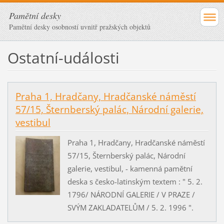
Pamětní desky
Pamětní desky osobností uvnitř pražských objektů
Ostatní-události
Praha 1, Hradčany, Hradčanské náměstí
57/15, Šternberský palác, Národní galerie,
vestibul
Praha 1, Hradčany, Hradčanské náměstí
57/15, Šternberský palác, Národní
galerie, vestibul, - kamenná pamětní
deska s česko-latinským textem : " 5. 2.
1796/ NÁRODNÍ GALERIE / V PRAZE /
SVÝM ZAKLADATELŮM / 5. 2. 1996 ".