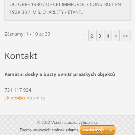
OCTOBRE 1930 / DE CET IMMEUBLE, / CONSTRUIT EN
1929-30 / M S. CHARLÉTY / ÉTANT...
Záznamy: 1 - 10 ze 39
1
2
3
4
>
>>
Kontakt
Pamětní desky a busty uvnitř pražských objektů
,
731 117 924
j.kares@
centrum.
cz
© 2012 Všechna práva vyhrazena.
Tvorba webových stránek zdarma