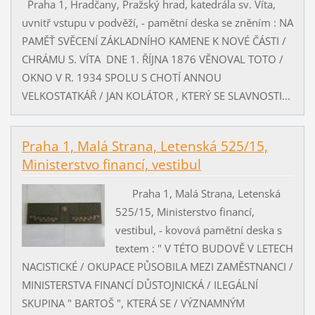
Praha 1, Hradčany, Pražský hrad, katedrála sv. Víta,
uvnitř vstupu v podvěží, - pamětní deska se zněním : NA
PAMĚŤ SVĚCENÍ ZÁKLADNÍHO KAMENE K NOVÉ ČÁSTI /
CHRÁMU S. VÍTA DNE 1. ŘÍJNA 1876 VĚNOVAL TOTO /
OKNO V R. 1934 SPOLU S CHOTÍ ANNOU
VELKOSTATKÁŘ / JAN KOLÁTOR , KTERÝ SE SLAVNOSTI...
Praha 1, Malá Strana, Letenská 525/15,
Ministerstvo financí, vestibul
Praha 1, Malá Strana, Letenská
525/15, Ministerstvo financí,
vestibul, - kovová pamětní deska s
textem : " V TÉTO BUDOVĚ V LETECH
NACISTICKÉ / OKUPACE PŮSOBILA MEZI ZAMĚSTNANCI /
MINISTERSTVA FINANCÍ DŮSTOJNICKÁ / ILEGÁLNÍ
SKUPINA " BARTOŠ ", KTERÁ SE / VÝZNAMNÝM