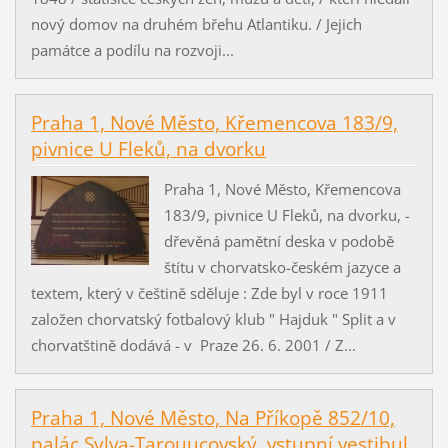
nový domov na druhém břehu Atlantiku. / Jejich
památce a podílu na rozvoji...
Praha 1, Nové Město, Křemencova 183/9,
pivnice U Fleků, na dvorku
Praha 1, Nové Město, Křemencova
183/9, pivnice U Fleků, na dvorku, -
dřevěná pamětní deska v podobě
štítu v chorvatsko-českém jazyce a
textem, který v češtině sděluje : Zde byl v roce 1911
založen chorvatský fotbalový klub " Hajduk " Split a v
chorvatštině dodává - v Praze 26. 6. 2001 / Z...
Praha 1, Nové Město, Na Příkopě 852/10,
palác Sylva-Tarouucovský, vstupní vestibul