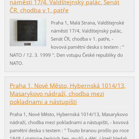
náměstí 17/4, Valdštejnský palác, Senát
ČR, chodba v 1. patře
Praha 1, Malá Strana, Valdštejnské
náměstí 17/4, Valdštejnský palác,
Senát ČR, chodba v 1. patře, -
kovová pamětní deska s textem : "
NATO / 12. 3. 1999 ". Den vstupu České republiky do
NATO.
Praha 1, Nové Město, Hybernská 1014/13,
Masarykovo nádraží, chodba mezi
pokladnami a nástupišti
Praha 1, Nové Město, Hybernská 1014/13, Masarykovo
nádraží, chodba mezi pokladnami a nástupišti, - kovová
pamětní deska s textem : " Touto branou prošlo po roce
1848 / statisíce českých žen, mužů a dětí, / kteří hledali