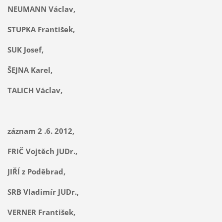
NEUMANN Václav,
STUPKA František,
SUK Josef,
ŠEJNA Karel,
TALICH Václav,
záznam 2 .6. 2012,
FRIČ Vojtěch JUDr.,
JIŘÍ z Poděbrad,
SRB Vladimír JUDr.,
VERNER František,