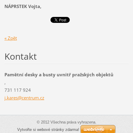
NÁPRSTEK Vojta,
« Zpět
Kontakt
Pamětní desky a busty uvnitř pražských objektů
,
731 117 924
j.kares@
centrum.
cz
© 2012 Všechna práva vyhrazena.
Vytvořte si webové stránky zdarma!