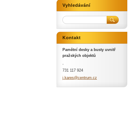
Vyhledávání
Kontakt
Pamětní desky a busty uvnitř
pražských objektů
,
731 117 924
j.kares@
centrum.
cz