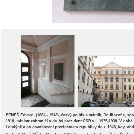
BENEŠ Edvard, (1884 - 1948), český politik a státník, Dr. filozofie, s
1918, ministr zahraničí a druhý prezident ČSR v l. 1935-1938. V době
Londýně a po osvobození prezidentem republiky do r. 1948, kdy abd