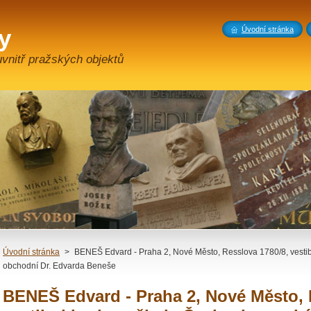
y
Úvodní stránka
vnitř pražských objektů
Úvodní stránka
>
BENEŠ Edvard - Praha 2, Nové Město, Resslova 1780/8, vest
obchodní Dr. Edvarda Beneše
BENEŠ Edvard - Praha 2, Nové Město, 