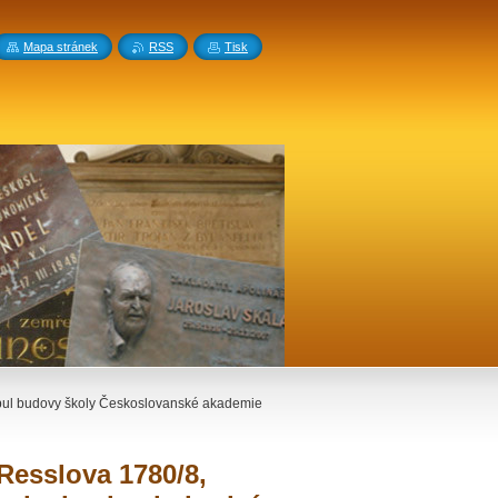
Mapa stránek
RSS
Tisk
ibul budovy školy Českoslovanské akademie
Resslova 1780/8,