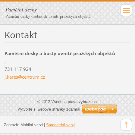
Pamětní desky
Pamětní desky osobností uvnitř pražských objektů
Kontakt
Pamětní desky a busty uvnitř pražských objektů
,
731 117 924
j.kares@
centrum.
cz
© 2012 Všechna práva vyhrazena.
Vytvořte si webové stránky zdarma!
Zobrazit:
Mobilní verzi
|
Standardní verzi