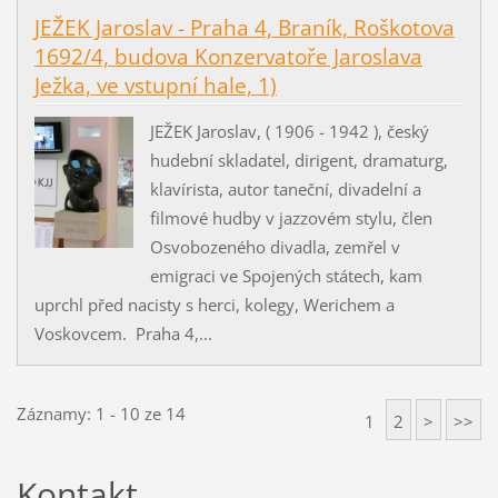
JEŽEK Jaroslav - Praha 4, Braník, Roškotova
1692/4, budova Konzervatoře Jaroslava
Ježka, ve vstupní hale, 1)
JEŽEK Jaroslav, ( 1906 - 1942 ), český
hudební skladatel, dirigent, dramaturg,
klavírista, autor taneční, divadelní a
filmové hudby v jazzovém stylu, člen
Osvobozeného divadla, zemřel v
emigraci ve Spojených státech, kam
uprchl před nacisty s herci, kolegy, Werichem a
Voskovcem. Praha 4,...
Záznamy: 1 - 10 ze 14
1
2
>
>>
Kontakt