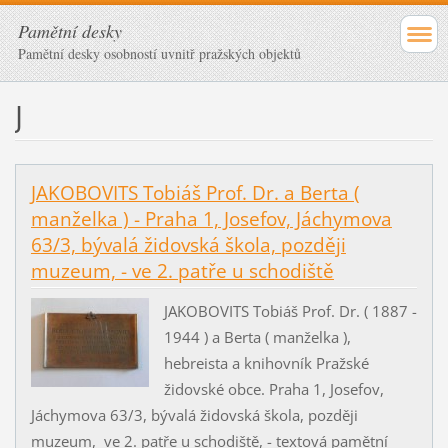
Pamětní desky
Pamětní desky osobností uvnitř pražských objektů
J
JAKOBOVITS Tobiáš Prof. Dr. a Berta (
manželka ) - Praha 1, Josefov, Jáchymova
63/3, bývalá židovská škola, později
muzeum, - ve 2. patře u schodiště
JAKOBOVITS Tobiáš Prof. Dr. ( 1887 -
1944 ) a Berta ( manželka ),
hebreista a knihovník Pražské
židovské obce. Praha 1, Josefov,
Jáchymova 63/3, bývalá židovská škola, později
muzeum, ve 2. patře u schodiště, - textová pamětní