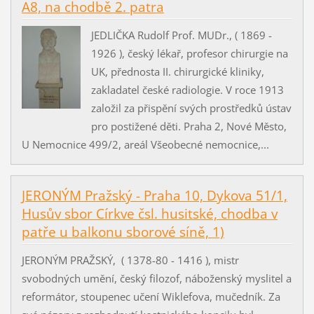
A8, na chodbě 2. patra
JEDLIČKA Rudolf Prof. MUDr., ( 1869 -
1926 ), český lékař, profesor chirurgie na
UK, přednosta II. chirurgické kliniky,
zakladatel české radiologie. V roce 1913
založil za přispění svých prostředků ústav
pro postižené děti. Praha 2, Nové Město,
U Nemocnice 499/2, areál Všeobecné nemocnice,...
JERONÝM Pražský - Praha 10, Dykova 51/1,
Husův sbor Církve čsl. husitské, chodba v
patře u balkonu sborové síně, 1)
JERONÝM PRAŽSKÝ, ( 1378-80 - 1416 ), mistr
svobodných umění, český filozof, náboženský myslitel a
reformátor, stoupenec učení Wiklefova, mučedník. Za