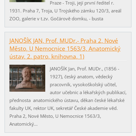
Praze - Troji, její první ředitel r.
1931. Praha 7, Troja, U Trojského zámku 120/3, areál
ZOO, galerie v t.zv. Gočárově domku, - busta
JANOŠÍK JAN, Prof. MUDr.- Praha 2, Nové
Město, U Nemocnice 1563/3, Anatomický
ústav, 2. patro, knihovna, 1)
JANOŠÍK Jan, Prof. MUDr., (1856 -
1927), český anatom, vědecký
pracovník, vysokoškolský učitel,
autor učebnic a lékařských publikací,
přednosta anatomického ústavu, děkan české lékařské
fakulty UK, rektor UK, sekretář České akademie věd.
Praha 2, Nové Město, U Nemocnice 1563/3,
Anatomický...