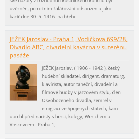
své názory z rozhodnutí kostnického koncilu byl
uvězněn, po ročním žalářování odsouzen a jako
kacíř dne 30. 5. 1416 na břehu...
JEŽEK Jaroslav - Praha 1, Vodičkova 699/28,
Divadlo ABC, divadelní kavárna v suterénu
pasáže
JEŽEK Jaroslav, ( 1906 - 1942 ), český
hudební skladatel, dirigent, dramaturg,
klavírista, autor taneční, divadelní a
filmové hudby v jazzovém stylu, člen
Osvobozeného divadla, zemřel v
emigraci ve Spojených státech, kam
uprchl před nacisty s herci, kolegy, Werichem a
Voskovcem. Praha 1,...