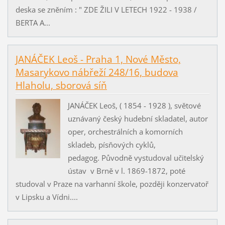
deska se zněním : " ZDE ŽILI V LETECH 1922 - 1938 /
BERTA A...
JANÁČEK Leoš - Praha 1, Nové Město,
Masarykovo nábřeží 248/16, budova
Hlaholu, sborová síň
JANÁČEK Leoš, ( 1854 - 1928 ), světové
uznávaný český hudební skladatel, autor
oper, orchestrálních a komorních
skladeb, písňových cyklů,
pedagog. Původně vystudoval učitelský
ústav v Brně v l. 1869-1872, poté
studoval v Praze na varhanní škole, později konzervatoř
v Lipsku a Vídni....