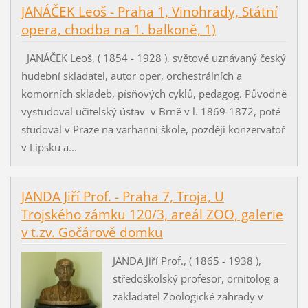
JANÁČEK Leoš - Praha 1, Vinohrady, Státní
opera, chodba na 1. balkoně, 1)
JANÁČEK Leoš, ( 1854 - 1928 ), světové uznávaný český
hudební skladatel, autor oper, orchestrálních a
komorních skladeb, písňových cyklů, pedagog. Původně
vystudoval učitelský ústav v Brně v l. 1869-1872, poté
studoval v Praze na varhanní škole, později konzervatoř
v Lipsku a...
JANDA Jiří Prof. - Praha 7, Troja, U
Trojského zámku 120/3, areál ZOO, galerie
v t.zv. Gočárově domku
JANDA Jiří Prof., ( 1865 - 1938 ),
středoškolský profesor, ornitolog a
zakladatel Zoologické zahrady v