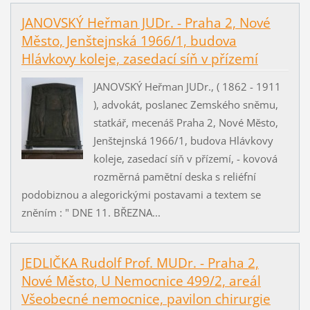
JANOVSKÝ Heřman JUDr. - Praha 2, Nové
Město, Jenštejnská 1966/1, budova
Hlávkovy koleje, zasedací síň v přízemí
JANOVSKÝ Heřman JUDr., ( 1862 - 1911
), advokát, poslanec Zemského sněmu,
statkář, mecenáš Praha 2, Nové Město,
Jenštejnská 1966/1, budova Hlávkovy
koleje, zasedací síň v přízemí, - kovová
rozměrná pamětní deska s reliéfní
podobiznou a alegorickými postavami a textem se
zněním : " DNE 11. BŘEZNA...
JEDLIČKA Rudolf Prof. MUDr. - Praha 2,
Nové Město, U Nemocnice 499/2, areál
Všeobecné nemocnice, pavilon chirurgie