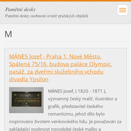
Pamětní desky
Pamětní desky osobností uvnitř pražských objektů
M
MÁNES Josef - Praha 1, Nové Město,
Spálená 75/16, budova paláce Olympic,
pasáž, za dveřmi služebního vchodu
divadla Ypsilon
MÁNES Josef, ( 1820 - 1871 ),
významný český malíř, ilustrátor a
grafik, představitel českého
romantizmu, jehož dílo bylo
inspirováno životem venkovského lidu. Je považován za
zakládající osobnost novodobé české malby a