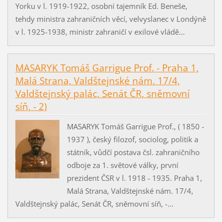
Yorku v l. 1919-1922, osobní tajemník Ed. Beneše,
tehdy ministra zahraničních věcí, velvyslanec v Londýně
v l. 1925-1938, ministr zahraničí v exilové vládě...
MASARYK Tomáš Garrigue Prof. - Praha 1,
Malá Strana, Valdštejnské nám. 17/4,
Valdštejnský palác, Senát ČR, sněmovní
síň, - 2)
MASARYK Tomáš Garrigue Prof., ( 1850 -
1937 ), český filozof, sociolog, politik a
státník, vůdčí postava čsl. zahraničního
odboje za 1. světové války, první
prezident ČSR v l. 1918 - 1935. Praha 1,
Malá Strana, Valdštejnské nám. 17/4,
Valdštejnský palác, Senát ČR, sněmovní síň, -...