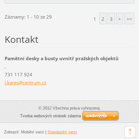
Záznamy: 1 - 10 ze 29
1
2
3
>
>>
Kontakt
Pamětní desky a busty uvnitř pražských objektů
,
731 117 924
j.kares@
centrum.
cz
© 2012 Všechna práva vyhrazena.
Tvorba webových stránek zdarma
Zobrazit:
Mobilní verzi
|
Standardní verzi