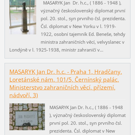
MASARYK Jan Dr. h.c., ( 1886 - 1948 ),
význačný československý diplomat první
pol. 20. stol., syn prvního čsl. prezidenta.
Čsl. diplomat v New Yorku v l. 1919-
1922, osobní tajemník Ed. Beneše, tehdy
ministra zahraničních věcí, velvyslanec v
Londýně v l. 1925-1938, ministr zahraničí v...
MASARYK Jan Dr. h.c. - Praha 1, Hradčany,
Loretánské nám. 101/5, Černínský palác,
Ministerstvo zahraničních věcí, přízemí,
nádvoří, 3)
MASARYK Jan Dr. h.c., ( 1886 - 1948
), význačný československý diplomat
první pol. 20. stol., syn prvního čsl.
prezidenta. Čsl. diplomat v New