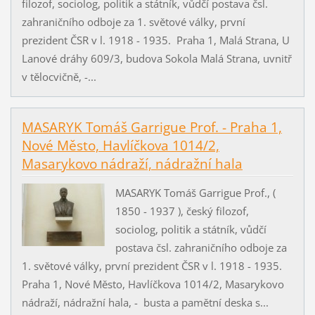
filozof, sociolog, politik a státník, vůdčí postava čsl.
zahraničního odboje za 1. světové války, první
prezident ČSR v l. 1918 - 1935. Praha 1, Malá Strana, U
Lanové dráhy 609/3, budova Sokola Malá Strana, uvnitř
v tělocvičně, -...
MASARYK Tomáš Garrigue Prof. - Praha 1,
Nové Město, Havlíčkova 1014/2,
Masarykovo nádraží, nádražní hala
MASARYK Tomáš Garrigue Prof., (
1850 - 1937 ), český filozof,
sociolog, politik a státník, vůdčí
postava čsl. zahraničního odboje za
1. světové války, první prezident ČSR v l. 1918 - 1935.
Praha 1, Nové Město, Havlíčkova 1014/2, Masarykovo
nádraží, nádražní hala, - busta a pamětní deska s...